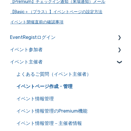
【Premium】チェックイン通知（来場通知）メール
【Basic＋（プラス）】イベントページの設定方法
イベント開催直前の確認事項
EventRegistログイン
イベント参加者
アカウントの作成・管理
イベント主催者
アカウント情報を管理
よくあるご質問（イベント参加者）
サービス利用における推奨環境
イベント申込み
よくあるご質問（イベント主催者）
自動送信メール一覧
チケット確認
イベントページ作成・管理
イベントキャンセル
イベント情報管理
主催者とのやり取り
イベント情報管理のPremium機能
オンラインイベント
イベント情報管理－主催者情報