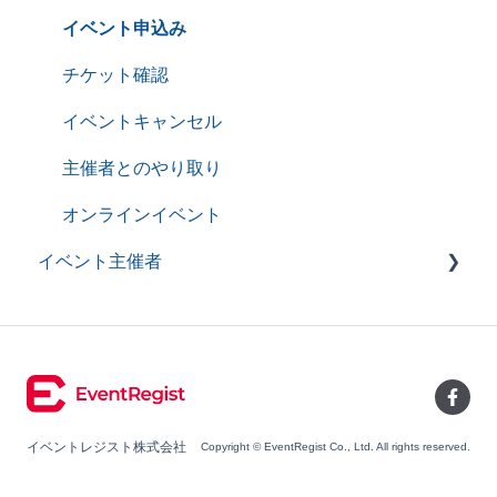
サービス利用における推奨環境
イベント申込み
自動送信メール一覧
チケット確認
イベントキャンセル
主催者とのやり取り
オンラインイベント
イベント主催者
よくあるご質問（イベント主催者）
イベントページ作成・管理
イベント情報管理
イベント情報管理のPremium機能
イベントレジスト株式会社
Copyright © EventRegist Co., Ltd. All rights reserved.
イベント情報管理－主催者情報