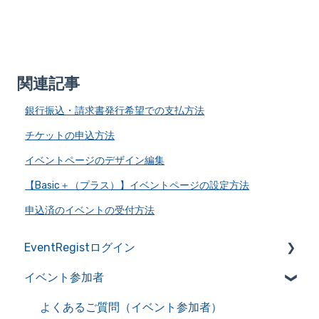
関連記事
銀行振込・請求書発行希望での支払方法
チケットの申込方法
イベントページのデザイン編集
【Basic＋（プラス）】イベントページの設定方法
申込済のイベントの受付方法
EventRegistログイン
イベント参加者
アカウントの作成・管理
アカウント情報を管理
よくあるご質問（イベント参加者）