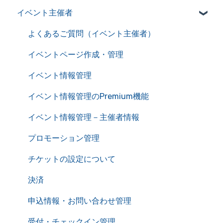
イベント主催者
アカウント情報を管理
よくあるご質問（イベント参加者）
サービス利用における推奨環境
イベント申込み
よくあるご質問（イベント主催者）
自動送信メール一覧
チケット確認
イベントページ作成・管理
イベントキャンセル
イベント情報管理
主催者とのやり取り
イベント情報管理のPremium機能
オンラインイベント
イベント情報管理－主催者情報
プロモーション管理
チケットの設定について
決済
申込情報・お問い合わせ管理
受付・チェックイン管理