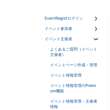
EventRegistログイン
イベント参加者
アカウントの作成・管理
イベント主催者
アカウント情報を管理
よくあるご質問（イベント
参加者）
サービス利用における推奨
よくあるご質問（イベント
環境
イベント申込み
主催者）
自動送信メール一覧
チケット確認
イベントページ作成・管理
イベントキャンセル
イベント情報管理
主催者とのやり取り
イベント情報管理のPremi
um機能
オンラインイベント
イベント情報管理－主催者
情報