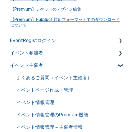
【Premium】チケットのデザイン編集
【Premium】HubSpot 対応フォーマットでのダウンロード
について
EventRegistログイン
イベント参加者
アカウントの作成・管理
イベント主催者
アカウント情報を管理
よくあるご質問（イベント参加者）
サービス利用における推奨環境
イベント申込み
よくあるご質問（イベント主催者）
自動送信メール一覧
チケット確認
イベントページ作成・管理
イベントキャンセル
イベント情報管理
主催者とのやり取り
イベント情報管理のPremium機能
オンラインイベント
イベント情報管理－主催者情報