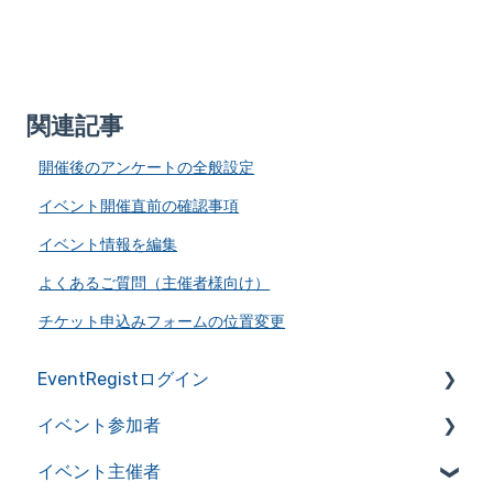
関連記事
開催後のアンケートの全般設定
イベント開催直前の確認事項
イベント情報を編集
よくあるご質問（主催者様向け）
チケット申込みフォームの位置変更
EventRegistログイン
イベント参加者
アカウントの作成・管理
イベント主催者
アカウント情報を管理
よくあるご質問（イベント参加者）