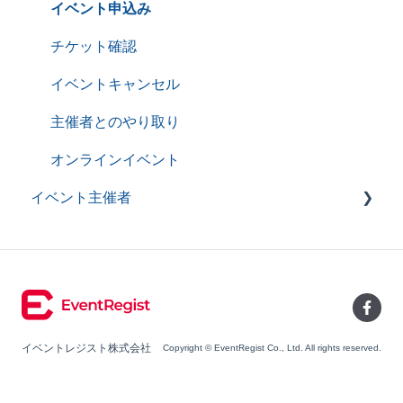
サービス利用における推奨環境
イベント申込み
自動送信メール一覧
チケット確認
イベントキャンセル
主催者とのやり取り
オンラインイベント
イベント主催者
よくあるご質問（イベント主催者）
イベントページ作成・管理
イベント情報管理
イベント情報管理のPremium機能
イベントレジスト株式会社
Copyright © EventRegist Co., Ltd. All rights reserved.
イベント情報管理－主催者情報