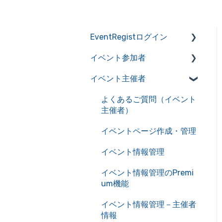
EventRegistログイン
イベント参加者
アカウントの作成・管理
イベント主催者
アカウント情報を管理
よくあるご質問（イベント
参加者）
サービス利用における推奨
よくあるご質問（イベント
環境
イベント申込み
主催者）
自動送信メール一覧
チケット確認
イベントページ作成・管理
イベントキャンセル
イベント情報管理
主催者とのやり取り
イベント情報管理のPremi
um機能
オンラインイベント
イベント情報管理－主催者
情報