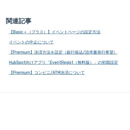
関連記事
【Basic＋（プラス）】イベントページの設定方法
イベントの中止について
【Premium】決済方法を設定（銀行振込/請求書発行希望）
HubSpot向けアプリ「EventRegist（無料版）」の初期設定
【Premium】コンビニ/ATM決済について